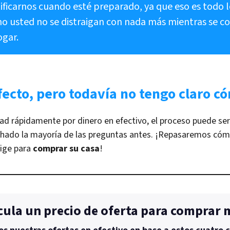
ficarnos cuando esté preparado, ya que eso es todo l
o usted no se distraigan con nada más mientras se c
ogar.
fecto, pero todavía no tengo claro 
ad rápidamente por dinero en efectivo, el proceso puede se
ado la mayoría de las preguntas antes. ¡Repasaremos cóm
lige para
comprar su casa
!
cula un precio de oferta para comprar 