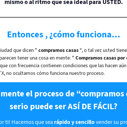
mismo o al ritmo que sea ideal para USTED.
Entonces
,
¿cómo funciona…
ciudad que dicen ”
compramos casas
“, o tal vez usted tie
parecen tener una cosa en mente: ”
Compramos casas por d
orque con frecuencia contienen condiciones que las hacen a
 TX, no ocultamos cómo funciona nuestro proceso.
mente el proceso de “compramos c
serio puede ser ASÍ DE FÁCIL?
or ti! Hacemos que sea
rápido y sencillo
vender su pro