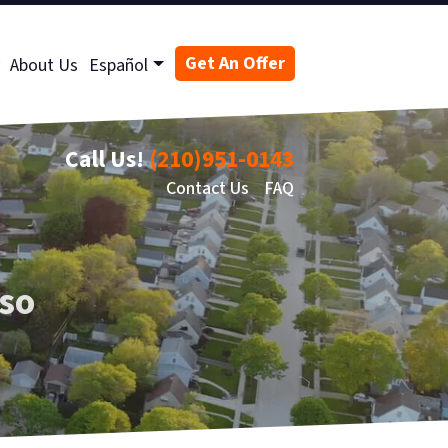
Get An Offer
About Us
Español
Call Us!
(210)951-0143
Contact Us
FAQ
so