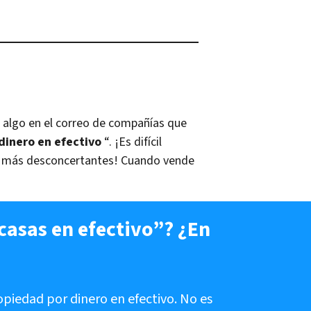
ne algo en el correo de compañías que
inero en efectivo
“. ¡Es difícil
ún más desconcertantes! Cuando vende
asas en efectivo”? ¿En
piedad por dinero en efectivo. No es