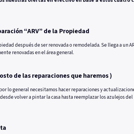
 nuestras ofertas en efectivo en base a estos cuatro c
paración “ARV” de la Propiedad
ropiedad después de ser renovada o remodelada. Se llega a un A
ente renovadas
en el área general.
osto de las reparaciones que haremos
)
or lo general necesitamos hacer reparaciones y actualizacion
n desde volver a pintar la casa hasta reemplazar los azulejos de
nta